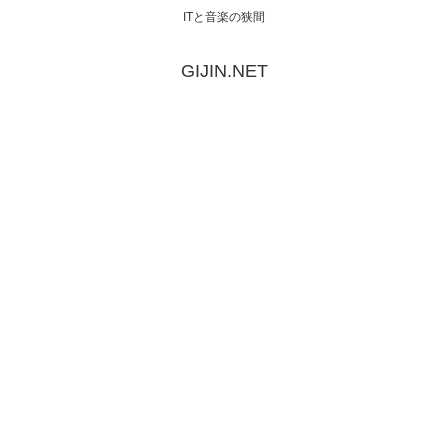
ITと音楽の狭間
GIJIN.NET