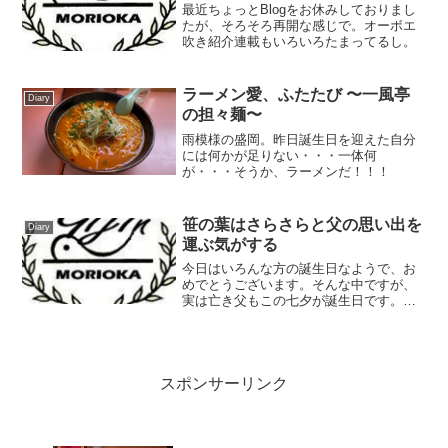
最近ちょっとBlogをお休みしておりまし
たが、そろそろ再開な感じで。オーボエ
吹き紹介連載もいろいろたまってるし。
ラーメン愛、ふたたび 〜一風亭
Diary
の担々麺〜
雨模様の盛岡。昨日誕生日を迎えた自分
には何かが足りない・・・一体何
が・・・そうか、ラーメンだ！！！
笹の葉はさらさらと父の思い出を
Diary
運ぶ気がする
今日はいろんな方の誕生日なようで、お
めでとうございます。そんな中ですが、
実は亡き父もこの七夕が誕生日です。何
度も書いているのですが、こういう節目
節目で思い出すようにするのが（亡き父
への）親孝行の一つだと思っておりまし
て。もう見飽きたという方...
スポンサーリンク