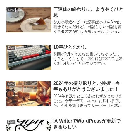
三連休の終わりに、ようやくひと
Diary
息
なんか最近ヘビーな記事ばかりをBlogに
載せてたんだけど、日記らしい日記を書
くネタの方がむしろ無いから、という悲
しい日常。まぁそれでも、いろいろ落ち
着いてきたので、日記を書いてみようか
な、と思ったのでした。少しでも日記を
10年ひとむかし
Diary
楽しく書けるくらいに...
前回が2月？そんなに書いてなかったっ
け？ということで、気付けば2021年も残
り3ヶ月切ったとかマジですか。
2024年の振り返りとご挨拶：今
Diary
年もありがとうございました！
2024年も残すところあとわずかとなりま
した。今年一年間、本当にお疲れ様でし
た。今年を振り返ってサーバー引っ越し
とサイトのテコ入れ今年はブログの更新
がなかなか思うように進みませんでし
た。振り返ると、新しい記事があまり増
iA WriterでWordPressが更新で
Diary
えていないことに少し反...
きるらしい