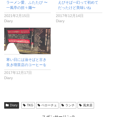
ラーメン愛、ふたたび 〜
えびそば一幻って初めて
一風亭の担々麺〜
だったけど美味いね
2021年2月15日
2017年12月14日
Diary
Diary
寒い日には油そばと古き
良き喫茶店のコーヒーを
2017年12月17日
Diary
Diary
TKG
ベローチェ
ランチ
風来居
スポンサーリンク