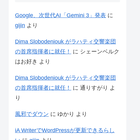
Google、次世代AI「Gemini 3」発表
に
gijin
より
Dima Slobodeniouk がラハティ交響楽団
の首席指揮者に就任！
に
シェーンベルク
はお好き
より
Dima Slobodeniouk がラハティ交響楽団
の首席指揮者に就任！
に
通りすがり
よ
り
風邪でダウン
に
ゆかり
より
iA WriterでWordPressが更新できるらし