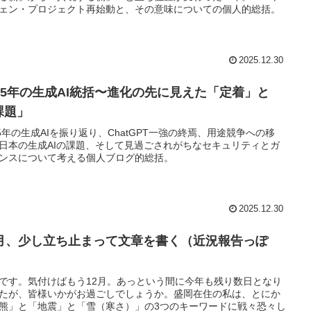
ェン・プロジェクト再始動と、その意味についての個人的総括。
2025.12.30
025年の生成AI統括〜進化の先に見えた「定着」と
課題」
25年の生成AIを振り返り、ChatGPT一強の終焉、用途競争への移
日本の生成AIの課題、そして見過ごされがちなセキュリティとガ
ンスについて考える個人ブログ的総括。
2025.12.30
2月、少し立ち止まって文章を書く（近況報告っぽ
）
です。気付けばもう12月。あっという間に今年も残り数日となり
たが、皆様いかがお過ごしでしょうか。盛岡在住の私は、とにか
熊」と「地震」と「雪（寒さ）」の3つのキーワードに戦々恐々し