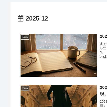
2025-12
2
Diary
まぁ
した
で、
とは
2
Diary
現
20
費す