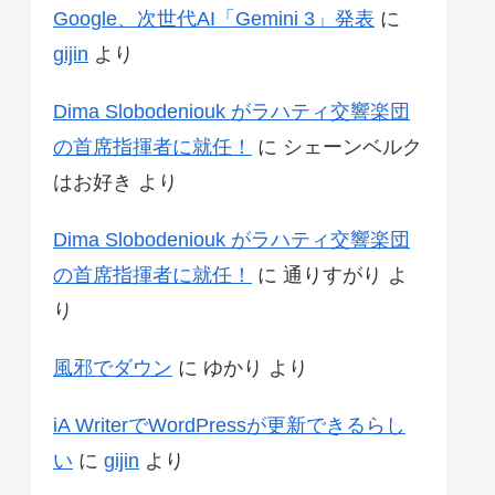
Google、次世代AI「Gemini 3」発表
に
gijin
より
Dima Slobodeniouk がラハティ交響楽団
の首席指揮者に就任！
に
シェーンベルク
はお好き
より
Dima Slobodeniouk がラハティ交響楽団
の首席指揮者に就任！
に
通りすがり
よ
り
風邪でダウン
に
ゆかり
より
iA WriterでWordPressが更新できるらし
い
に
gijin
より