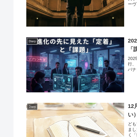
ーヴ
2
Diary
「
20
行、
バナ
1
Diary
い
ども
まし
く「