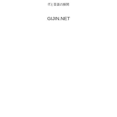
ITと音楽の狭間
GIJIN.NET