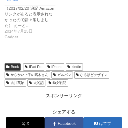
（2017/02/20 追記 Amazon
リンクがあると表示されな
かったので諸々消しまし
た） えーと…
2014年7月25日
Gadget
Book
iPad Pro
iPhone
kindle
からかい上手の高木さん
ガルパン
なるほどデザイン
吉川英治
太閤記
幼女戦記
スポンサーリンク
シェアする
X
Facebook
はてブ