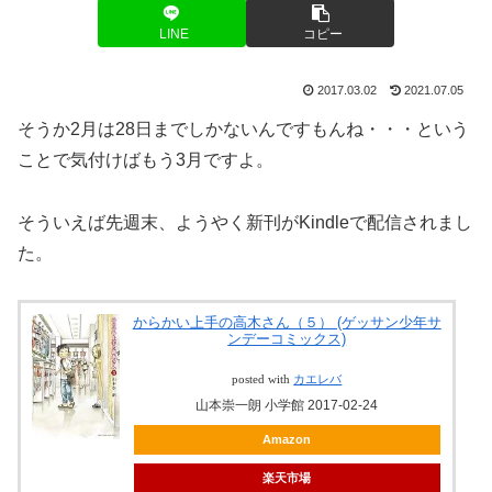
LINE
コピー
2017.03.02
2021.07.05
そうか2月は28日までしかないんですもんね・・・という
ことで気付けばもう3月ですよ。
そういえば先週末、ようやく新刊がKindleで配信されまし
た。
からかい上手の高木さん（５） (ゲッサン少年サ
ンデーコミックス)
posted with
カエレバ
山本崇一朗 小学館 2017-02-24
Amazon
楽天市場