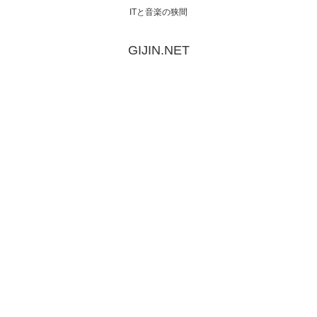
ITと音楽の狭間
GIJIN.NET