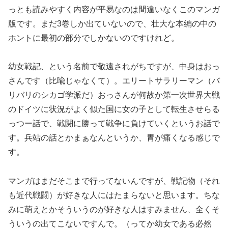
っとも読みやすく内容が平易なのは間違いなくこのマンガ
版です。まだ3巻しか出ていないので、壮大な本編の中の
ホントに最初の部分でしかないのですけれど。
幼女戦記、という名前で敬遠されがちですが、中身はおっ
さんです（比喩じゃなくて）。エリートサラリーマン（バ
リバリのシカゴ学派だ）おっさんが何故か第一次世界大戦
のドイツに状況がよく似た国に女の子として転生させらる
っつー話で、戦闘に勝って戦争に負けていくというお話で
す。兵站の話とかまぁなんというか、胃が痛くなる感じで
す。
マンガはまだそこまで行ってないんですが、戦記物（それ
も近代戦闘）が好きな人にはたまらないと思います。ちな
みに萌えとかそういうのが好きな人はすみません、全くそ
ういうの出てこないですんで。（ってか幼女である必然