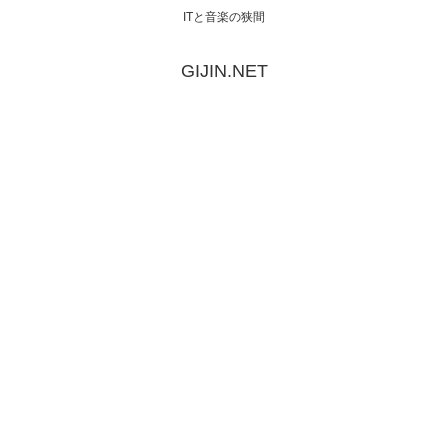
ITと音楽の狭間
GIJIN.NET