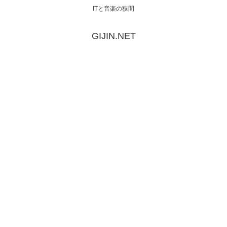
ITと音楽の狭間
GIJIN.NET