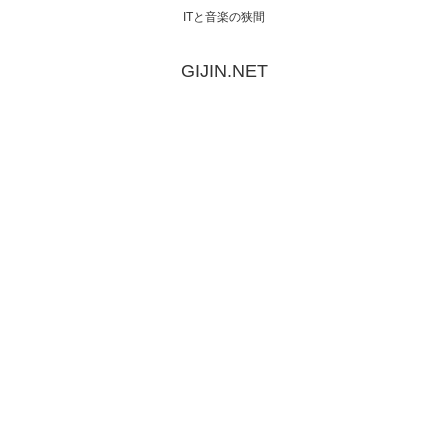
ITと音楽の狭間
GIJIN.NET